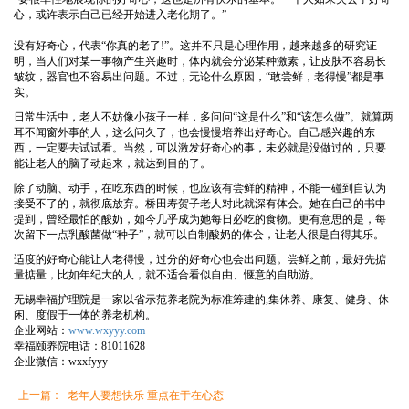
心，或许表示自己已经开始进入老化期了。”
没有好奇心，代表“你真的老了!”。这并不只是心理作用，越来越多的研究证
明，当人们对某一事物产生兴趣时，体内就会分泌某种激素，让皮肤不容易长
皱纹，器官也不容易出问题。不过，无论什么原因，“敢尝鲜，老得慢”都是事
实。
日常生活中，老人不妨像小孩子一样，多问问“这是什么”和“该怎么做”。就算两
耳不闻窗外事的人，这么问久了，也会慢慢培养出好奇心。自己感兴趣的东
西，一定要去试试看。当然，可以激发好奇心的事，未必就是没做过的，只要
能让老人的脑子动起来，就达到目的了。
除了动脑、动手，在吃东西的时候，也应该有尝鲜的精神，不能一碰到自认为
接受不了的，就彻底放弃。桥田寿贺子老人对此就深有体会。她在自己的书中
提到，曾经最怕的酸奶，如今几乎成为她每日必吃的食物。更有意思的是，每
次留下一点乳酸菌做“种子”，就可以自制酸奶的体会，让老人很是自得其乐。
适度的好奇心能让人老得慢，过分的好奇心也会出问题。尝鲜之前，最好先掂
量掂量，比如年纪大的人，就不适合看似自由、惬意的自助游。
无锡幸福护理院是一家以省示范养老院为标准筹建的,集休养、康复、健身、休
闲、度假于一体的养老机构。
企业网站：
www.wxyyy.com
幸福颐养院电话：81011628
企业微信：wxxfyyy
上一篇： 老年人要想快乐 重点在于在心态